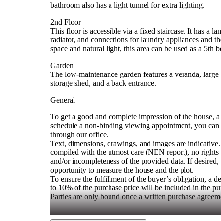
bathroom also has a light tunnel for extra lighting.
2nd Floor
This floor is accessible via a fixed staircase. It has a 
radiator, and connections for laundry appliances and th
space and natural light, this area can be used as a 5th 
Garden
The low-maintenance garden features a veranda, large ce
storage shed, and a back entrance.
General
To get a good and complete impression of the house, 
schedule a non-binding viewing appointment, you can c
through our office.
Text, dimensions, drawings, and images are indicative.
compiled with the utmost care (NEN report), no rights
and/or incompleteness of the provided data. If desired,
opportunity to measure the house and the plot.
To ensure the fulfillment of the buyer’s obligation, a 
to 10% of the purchase price will be included in the p
Parties are only bound once a written purchase agreem