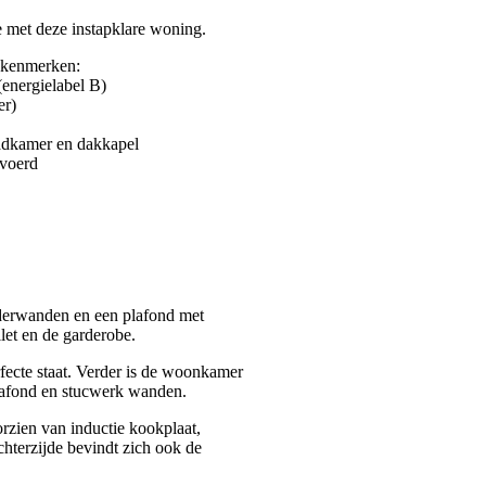
 met deze instapklare woning.
 kenmerken:
energielabel B)
er)
adkamer en dakkapel
evoerd
ilderwanden en een plafond met
ilet en de garderobe.
fecte staat. Verder is de woonkamer
lafond en stucwerk wanden.
rzien van inductie kookplaat,
chterzijde bevindt zich ook de