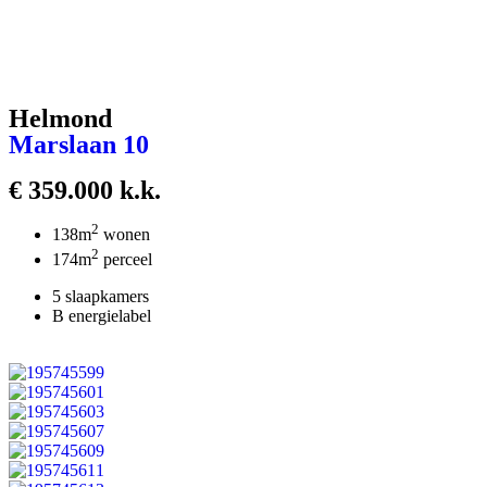
Helmond
Marslaan 10
€ 359.000 k.k.
2
138m
wonen
2
174m
perceel
5 slaapkamers
B energielabel