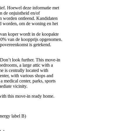
tief. Hoewel deze informatie met
n de onjuistheid en/of
en worden ontleend. Kandidaten
eld worden, om de woning en het
 van koper wordt in de koopakte
 10% van de koopprijs opgenomen.
oopovereenkomst is getekend.
Don’t look further. This move-in
edrooms, a large attic with a
e is centrally located with
nter, with various shops and
a medical center, parks, sports
ediate vicinity.
 with this move-in ready home.
nergy label B)