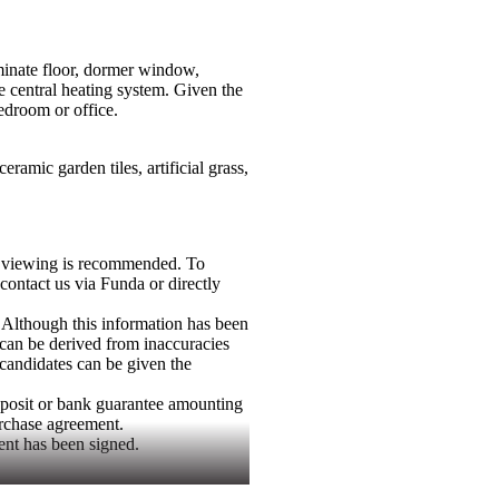
laminate floor, dormer window,
e central heating system. Given the
bedroom or office.
ramic garden tiles, artificial grass,
a viewing is recommended. To
ontact us via Funda or directly
 Although this information has been
 can be derived from inaccuracies
 candidates can be given the
deposit or bank guarantee amounting
urchase agreement.
ent has been signed.