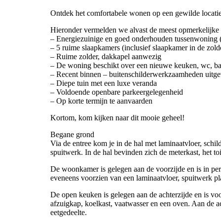
Ontdek het comfortabele wonen op een gewilde locatie
Hieronder vermelden we alvast de meest opmerkelijke
– Energiezuinige en goed onderhouden tussenwoning (
– 5 ruime slaapkamers (inclusief slaapkamer in de zold
– Ruime zolder, dakkapel aanwezig
– De woning beschikt over een nieuwe keuken, wc, b
– Recent binnen – buitenschilderwerkzaamheden uitg
– Diepe tuin met een luxe veranda
– Voldoende openbare parkeergelegenheid
– Op korte termijn te aanvaarden
Kortom, kom kijken naar dit mooie geheel!
Begane grond
Via de entree kom je in de hal met laminaatvloer, sch
spuitwerk. In de hal bevinden zich de meterkast, het to
De woonkamer is gelegen aan de voorzijde en is in per
eveneens voorzien van een laminaatvloer, spuitwerk p
De open keuken is gelegen aan de achterzijde en is voo
afzuigkap, koelkast, vaatwasser en een oven. Aan de a
eetgedeelte.