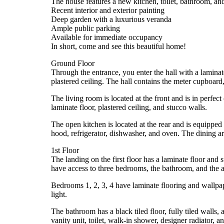
The house features a new kitchen, toilet, bathroom, a
Recent interior and exterior painting
Deep garden with a luxurious veranda
Ample public parking
Available for immediate occupancy
In short, come and see this beautiful home!
Ground Floor
Through the entrance, you enter the hall with a laminate
plastered ceiling. The hall contains the meter cupboard,
The living room is located at the front and is in perfect 
laminate floor, plastered ceiling, and stucco walls.
The open kitchen is located at the rear and is equipped
hood, refrigerator, dishwasher, and oven. The dining area
1st Floor
The landing on the first floor has a laminate floor and
have access to three bedrooms, the bathroom, and the at
Bedrooms 1, 2, 3, 4 have laminate flooring and wallpap
light.
The bathroom has a black tiled floor, fully tiled walls, a
vanity unit, toilet, walk-in shower, designer radiator, 