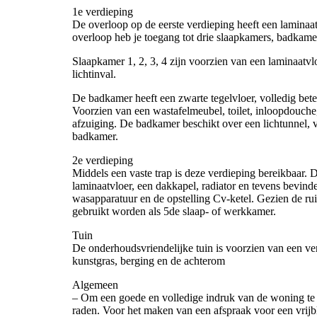
1e verdieping
De overloop op de eerste verdieping heeft een lamina
overloop heb je toegang tot drie slaapkamers, badkamer
Slaapkamer 1, 2, 3, 4 zijn voorzien van een laminaat
lichtinval.
De badkamer heeft een zwarte tegelvloer, volledig bet
Voorzien van een wastafelmeubel, toilet, inloopdouche
afzuiging. De badkamer beschikt over een lichtunnel, v
badkamer.
2e verdieping
Middels een vaste trap is deze verdieping bereikbaar. 
laminaatvloer, een dakkapel, radiator en tevens bevinde
wasapparatuur en de opstelling Cv-ketel. Gezien de rui
gebruikt worden als 5de slaap- of werkkamer.
Tuin
De onderhoudsvriendelijke tuin is voorzien van een ver
kunstgras, berging en de achterom
Algemeen
– Om een goede en volledige indruk van de woning te k
raden. Voor het maken van een afspraak voor een vrijbl