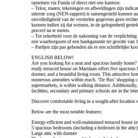
opnemen via Funda of direct met ons kantoor.
– Tekst, maten, tekeningen en afbeeldingen zijn indica
uiterste zorg (NEN-rapport) is samengesteld kunnen aa
onvolledigheid van de verstrekte gegevens geen recht
kunnen indien zij dat wensen, in de gelegenheid gest
perceel na te meten.
– Tot zekerheid voor de nakoming van de verplichting
een waarborgsom of een bankgarantie ter grootte van
– Partijen zijn pas gebonden als er een schriftelijke k
ENGLISH BELOW!
Are you looking for a neat and spacious family home? 
ready terraced house on Marslaan offers five spacious b
dormer, and a beautiful living room. This attractive hom
numerous amenities within reach. ‘De Bus’ shopping ce
supermarkets, is within walking distance. Additionally, 
facilities, secondary and primary schools are in the imm
Discover comfortable living in a sought-after location
Below are the most notable features:
Energy-efficient and well-maintained terraced house (e
5 spacious bedrooms (including a bedroom in the attic)
Large attic with dormer